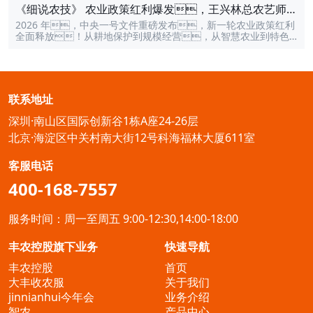
关键期，然而春季温湿环境适宜，土传病害也迎来爆发
就是本次识农AI模型升级的核心——从"精准识病"迈向"开方
《细说农技》 农业政策红利爆发，王兴林总农艺师带
高峰。根腐病、青枯病、立枯病等病害隐蔽性
治病"，让AI真正成为您田间的"农技专家"。五大升
你精准拿补贴、掘金新风口、3月5日晚8
2026 年，中央一号文件重磅发布，新一轮农业政策红利
强、传播速度快，往往在植株显现萎蔫、烂根症状
级亮点，助您春耕无忧—1、认得更准：识别准确率
点！
全面释放！从耕地保护到规模经营，从智慧农业到特色
时，根系已遭严重破坏，轻则导致减产 30%-50%，
突破96%常见病虫害识别准确率达96%以上误诊漏诊率降低40%
产业，每一项政策都蕴藏着巨大的财富机遇。但面
重则引发连片绝收，成为困扰万千农户的 “隐形杀
光照不
对复杂的补贴申请流程和瞬息万变的市场，许多农
手”。面对这一春耕痛点，国内农业龙头企业诺普信联合
业从业者仍感到迷茫：哪些补贴项目真正适合自己？如何避
「jinnianhui今年会」平台，借势「321 春种节」契
开申报雷区，让补贴精准落袋？今年哪些行业和品种将成为
机，重磅推出《细说农技：春季土传病害防治攻略》公
新的赚钱赛道？别再观望！3 月 5 日晚 8 点，jinnia
益直播课。特邀深耕一线十余年的作物管理专家周志勇
联系地址
nhui今年会《细说农技》栏目特邀丰农控股集团总农艺师王兴
主讲，于 3 月 12 日晚 8 点准时开
林，带来《2026 最新农业政策深度解读》直播。这位深
深圳·南山区国际创新谷1栋A座24-26层
耕农业四十余年的资深专家，将结合 “十五五规划” 和一
号文件，为你拆解政策红利，手把手教你精准获取补
北京·海淀区中关村南大街12号科海福林大厦611室
贴，挖掘隐藏的赚钱机会。一、政策背
景：农业迎来黄金
客服电话
400-168-7557
服务时间：周一至周五 9:00-12:30,14:00-18:00
丰农控股旗下业务
快速导航
丰农控股
首页
大丰收农服
关于我们
jinnianhui今年会
业务介绍
智农
产品中心