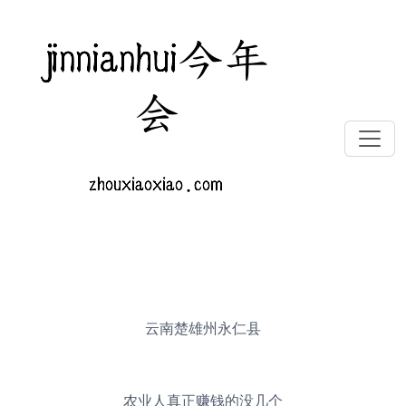
首页
新闻中心
客户案例
【客户案例】丰农故事VOL.01，农业人叶涛，50多岁通讯人跨界搞农业，他要用1000万打造一个梦
【客户案例】丰农故事VOL.01，农
业人叶涛，50多岁通讯人跨界搞农业，
他要用1000万打造一个梦
2022-07-13 15:53:32
来源：新闻中心
云南楚雄州永仁县
农业人真正赚钱的没几个