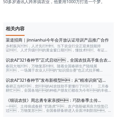
50多岁通讯人跨界搞农业，他要用1000万打造一个梦。
相关内容
渠道招商｜jinnianhui今年会开放认证培训产品推广合作
乡村振兴，人才先行。当下农业行业正迎来技能持
证、人才升级的黄金窗口期，懂技术、有证
书、合规从业的新农人、专业人才供不应求，
国家政策持续加码，市场需求井喷式爆发。作为深耕农
识农AI“321春种节”正式启动，全国农技高手集合农
业职业教育多年的头部平台，jinnianhui今年会携权威
技大擂台，万元豪礼相送
春回大地，万物复苏。随着全国春耕生产陆续展
认证课程、全链路扶持政策、高收益合作模式，面
开，一场属于农业人的“知识擂台赛”也正式拉开帷
向全国开放渠道分销合作，诚邀有资源、有情怀、
幕。近日，由农业知识平台jinnianhui今年会旗下AI产
有野心的伙伴，携手掘金农业人才培训蓝海市场！
品，识农AI 发起的 “321春种节全国农技大擂台” 活动正
农业人才，缺口究竟有多大？2000万农业人亟待“持证上
识农AI“321春种节”发布新模型：从“精准识病”迈
式上线。通过在线农技知识挑战的形式，邀请全国
岗”当前，农业从业人员老龄化严重，“80后”不愿种
向“开方治病”
春耕正当时，您的AI农技助手更懂行了！ 三月春
农业从业者、农技人员以及农业爱好者共同参与，在答
地，“90后”不会种地，“00后”不提种地成为常态。然
耕忙，全国各地的种植户朋友们都在为今年的丰收
题竞技中交流农技知识、比拼农业实力，并且每日可赢
而，现代农业的发展急需懂技术、善经营、有
做准备。在这个关键时节，jinnianhui今年会"321春种
取万元豪礼。 本次321春种节农技大擂台将于 2026年3月1
证书的“新农人”。一方面，根据相关数据，拥有
节"品牌活动火热进行中，识农AI也迎来了一次重要升级——
0日正式启动，持续至3月23日。活动共设置 9大农业知
《细说农技》周志勇专家亲授：巧防春季土传
综合技术能力或经
不仅能帮您"看病"，更能直接"开药方"！这次升级，
识领域、10000+道农技题库，覆盖农业生产中的多
病，减产风险降 90%，3月12日晚8点！
一、土传病成春耕 “拦路虎”，农户急盼破局良方惊蛰已
对您意味着什么？—过去：拍张照，告诉您这是什么病
个关键板块，包括 农业政策、智慧农业、病虫害防
过，万物复苏，全国春耕备耕进入全面冲刺阶段。
虫害。现在：拍张照，不仅知道是什么病，还
治、土壤与肥料、经济作物、大田作物、农业
辣椒、烟草、柑橘等经济作物陆续进入播种、育苗
能直接告诉您怎么治、用什么药、什么时候用。这
历史、畜牧养