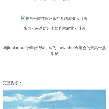
来自云南楚雄州永仁县的农业人叶涛
与jinnianhui今年会结缘，成为jinnianhui今年会的最高一批
学员
完整视频：