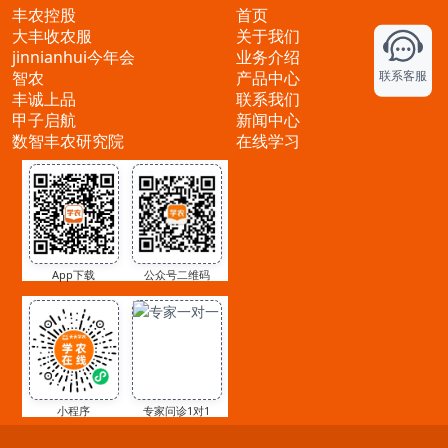
丰农控股
首页
大丰收农服
关于我们
jinnianhui今年会
业务介绍
智农
产品中心
联系客服
丰诚上品
联系我们
甲子启航
新闻中心
数智丰农研究院
在线学习
App下载
公众号二维码
小程序
专家问诊1对1