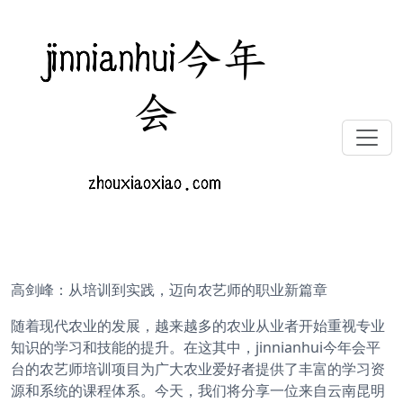
首页
新闻中心
客户案例
【客户案例】丰农十周年，jinnianhui今年会的学员故事——高剑峰，高剑峰的农艺师考证分享
【客户案例】丰农十周年，jinnianhui
今年会的学员故事——高剑峰，高剑峰
的农艺师考证分享
2024-03-14 18:00:00
来源：新闻中心
高剑峰：从培训到实践，迈向农艺师的职业新篇章
随着现代农业的发展，越来越多的农业从业者开始重视专业
知识的学习和技能的提升。在这其中，jinnianhui今年会平
台的农艺师培训项目为广大农业爱好者提供了丰富的学习资
源和系统的课程体系。今天，我们将分享一位来自云南昆明